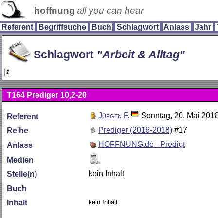
hoffnung
all you can hear
Referent
Begriffsuche
Buch
Schlagwort
Anlass
Jahr
Schlagwort
Arbeit & Alltag
1
T164
Prediger 10,2-20
Jürgen F.
Sonntag, 20. Mai 201
Referent
Prediger (2016-2018)
#17
Reihe
HOFFNUNG.de - Predigt
Anlass
Medien
kein Inhalt
Stelle(n)
Buch
kein Inhalt
Inhalt